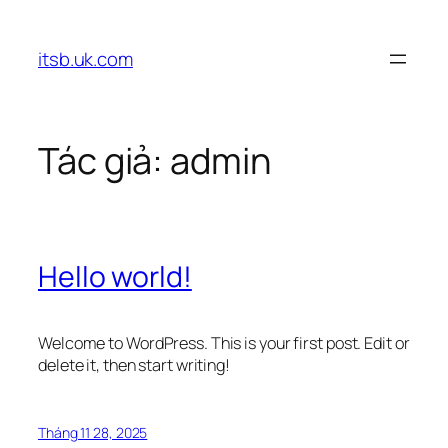
Chuyển
đến
itsb.uk.com
phần
nội
dung
Tác giả:
admin
Hello world!
Welcome to WordPress. This is your first post. Edit or
delete it, then start writing!
Tháng 11 28, 2025